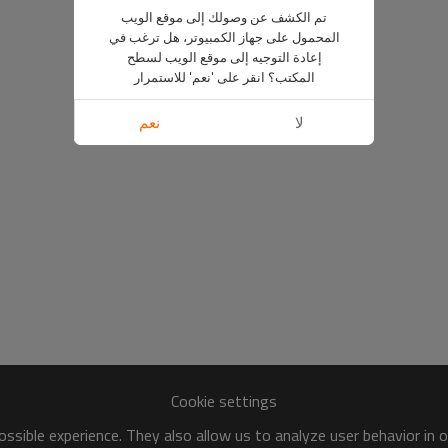
تم الكشف عن وصولك إلى موقع الويب
المحمول على جهاز الكمبيوتر، هل ترغب في
إعادة التوجيه إلى موقع الويب لسطح
المكتب؟ انقر على 'نعم' للاستمرار
لا
نعم
Cookie settings
ssible experience. They also allow us to analyze user behavior in 